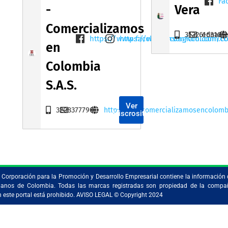
Fa
-
Vera
Comercializamos
3132616310
edname
https://www.facebook.com/ccol.com.c
https://www.instagram.com/cc
en
Colombia
S.A.S.
Ver
3208377790
http://www.comercializamosencolomb
Miscrositio
la Corporación para la Promoción y Desarrollo Empresarial contiene la información 
ristianos de Colombia. Todas las marcas registradas son propiedad de la comp
en este portal está prohibido. AVISO LEGAL © Copyright 2024