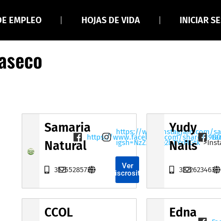
DE EMPLEO
HOJAS DE VIDA
INICIAR S
vaseco
Samaria
Yudy
https://www.instagram.com/sa
https://www.facebook.com/share/19B
Fa
igsh=NzZxamQ2bTYxMGtk
">Ins
Natural
Nails
Ver
3175528572
3222623463
Miscrositio
CCOL
Edna