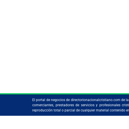
El portal de negocios de directorionacionalcristiano.com de 
comerciantes, prestadores de servicios y profesionales c
reproducción total o parcial de cualquier material contenido 