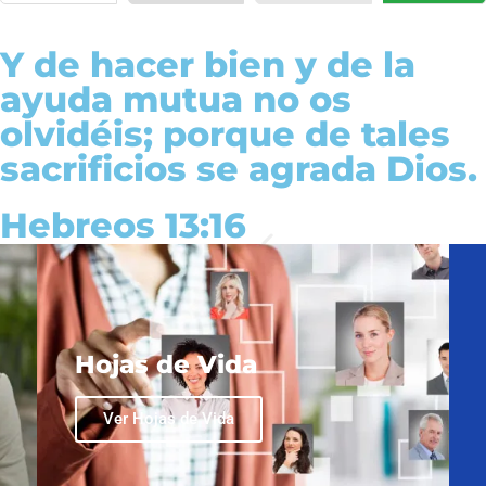
Y de hacer bien y de la
ayuda mutua no os
olvidéis; porque de tales
sacrificios se agrada Dios.
Hebreos 13:16
Hojas de Vida
Ver Hojas de Vida