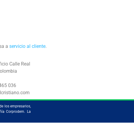
esa a
servicio al cliente
.
icio Calle Real
Colombia
0465 036
lcristiano.com
de los empresarios,
añía Corprodem. La