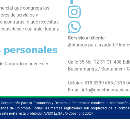
omercial que congrega los
ores de servicios y
 encontrarás lo que necesitas
uedas desde cualquier lugar y
Servicio al cliente
¡Estamos para ayudarte! Ingr
s personales
Calle 35 No. 12-31 Of. 408 Edif
 de Corprodem puede ser
Bucaramanga / Santander / 
Celular: 318 3399 665 / 315 
Email: info@directorionaciona
la Corporación para la Promoción y Desarrollo Empresarial contiene la información 
ristianos de Colombia. Todas las marcas registradas son propiedad de la comp
en este portal está prohibido. AVISO LEGAL © Copyright 2024