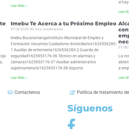
sí ha
Leer Más »
Leer M
ste
Imebu Te Acerca a tu Próximo Empleo
Alc
07/31/2026
No hay comentarios
con
emp
imebu BucaramangaInstituto Municipal de Empleo y
nec
Formación Vacantes Cuidadores domiciliarios1626536283-
07/30
1 Auxiliar de enfermería1626536283-2 Guarda de
hoja
seguridad1625953176-36 Técnico en alarmas y
La co
a,
cámaras1625953176-37 Auxiliar administrativo
abiert
supernumerario1625953176-38 Soporte
a emp
Leer Más »
Leer M
Contactenos
Política de tratamiento d
Síguenos