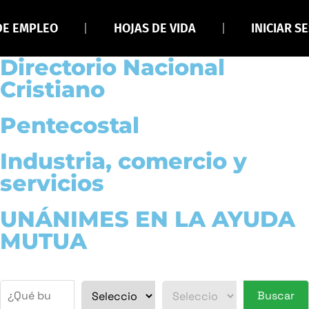
DE EMPLEO
HOJAS DE VIDA
INICIAR S
Directorio Nacional
Cristiano
Pentecostal
Industria, comercio y
servicios
UNÁNIMES EN LA AYUDA
MUTUA
Buscar