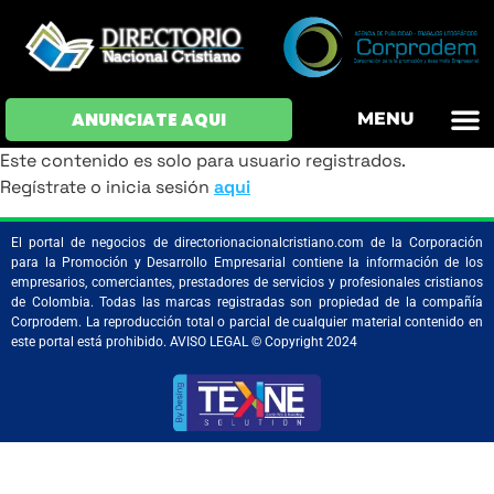
OFERTAS DE EM
HOJAS DE VIDA
INICIAR SESI
ANUNCIATE AQUI
MENU
Este contenido es solo para usuario registrados.
Regístrate o inicia sesión
aqui
El portal de negocios de directorionacionalcristiano.com de la Corporación
para la Promoción y Desarrollo Empresarial contiene la información de los
empresarios, comerciantes, prestadores de servicios y profesionales cristianos
de Colombia. Todas las marcas registradas son propiedad de la compañía
Corprodem. La reproducción total o parcial de cualquier material contenido en
este portal está prohibido. AVISO LEGAL © Copyright 2024