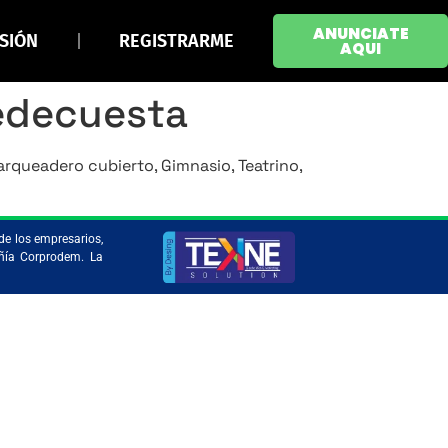
ANUNCIATE
ESIÓN
REGISTRARME
AQUI
edecuesta
rqueadero cubierto, Gimnasio, Teatrino,
de los empresarios,
añía Corprodem. La