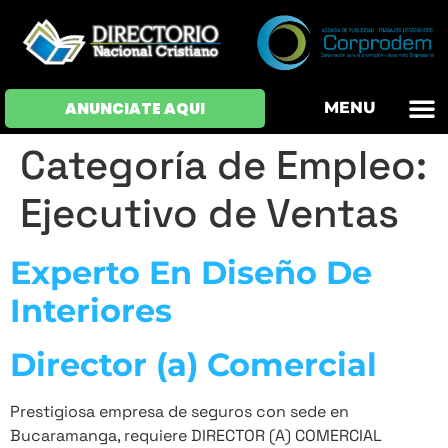
OFERTAS DE EM
HOJAS DE VIDA
INICIAR SESI
ANUNCIATE AQUI
MENU
Categoría de Empleo:
Ejecutivo de Ventas
Experto En Diseño De
Interiores
Director (a) Comercial
Prestigiosa empresa de seguros con sede en
Bucaramanga, requiere DIRECTOR (A) COMERCIAL