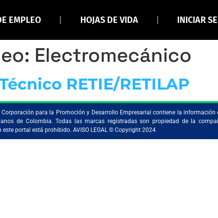
DE EMPLEO
HOJAS DE VIDA
INICIAR S
leo:
Electromecánico
r Técnico RETIE/RETILAP
la Corporación para la Promoción y Desarrollo Empresarial contiene la información 
ristianos de Colombia. Todas las marcas registradas son propiedad de la comp
en este portal está prohibido. AVISO LEGAL © Copyright 2024