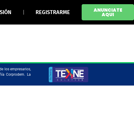
ANUNCIATE
ESIÓN
REGISTRARME
AQUI
de los empresarios,
añía Corprodem. La