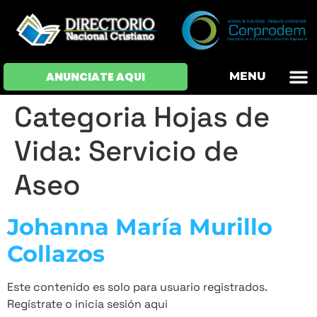
OFERTAS DE EM
HOJAS DE VIDA
INICIAR SESI
ANUNCIATE AQUI
MENU
Categoria Hojas de
Vida:
Servicio de
Aseo
Johanna María Murillo
Collazos
Este contenido es solo para usuario registrados.
Regístrate o inicia sesión aqui