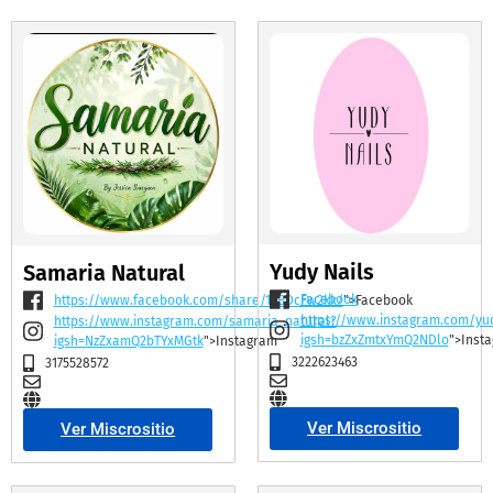
Yudy Nails
Samaria Natural
Facebook
https://www.facebook.com/share/19BDcFw2kk/
">Facebook
https://www.instagram.com/yu
https://www.instagram.com/samaria_natural?
igsh=bzZxZmtxYmQ2NDlo
">Inst
igsh=NzZxamQ2bTYxMGtk
">Instagram
3222623463
3175528572
Ver Miscrositio
Ver Miscrositio