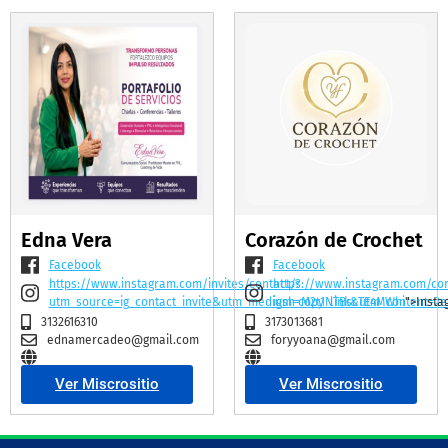
Edna Vera
Corazón de Crochet
Facebook
Facebook
https://www.instagram.com/invites/contact/?
https://www.instagram.com/co
utm_source=ig_contact_invite&utm_medium=copy_link&utm_content=2e
igsh=M2t1NTBscTE4MWhi
">Insta
3132616310
3173013681
ednamercadeo@gmail.com
foryyoana@gmail.com
Ver Miscrositio
Ver Miscrositio