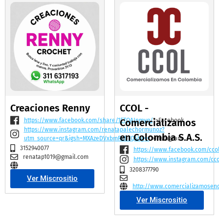
Creaciones Renny
CCOL -
https://www.facebook.com/share/1ETQAJnmvq/
Comercializamos
">Facebook
https://www.instagram.com/renatapalechormunoz?
en Colombia S.A.S.
utm_source=qr&igsh=MXAzeDVxbmR2bTQ4bg==
">Instagram
3152940077
https://www.facebook.com/cco
renatap1019@gmail.com
https://www.instagram.com/cc
3208377790
Ver Miscrositio
http://www.comercializamosen
Ver Miscrositio