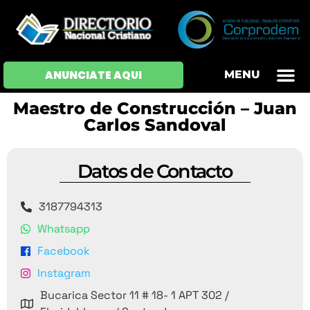
ANUNCIATE AQUI
MENU
OFERTAS DE EM
HOJAS DE VIDA
INICIAR SESI
Maestro de Construcción – Juan
Carlos Sandoval
Datos de Contacto
3187794313
Whatsapp
Facebook
Instagram
Bucarica Sector 11 # 18- 1 APT 302 /