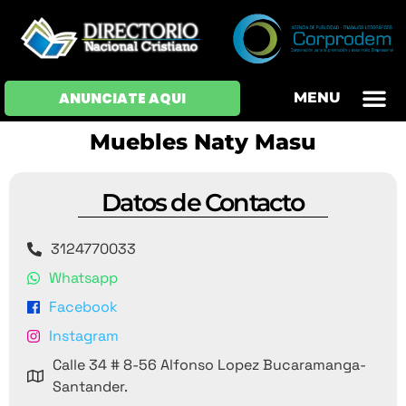
ANUNCIATE AQUI
MENU
OFERTAS DE EM
HOJAS DE VIDA
INICIAR SESI
Muebles Naty Masu
Datos de Contacto
3124770033
Whatsapp
Facebook
Instagram
Calle 34 # 8-56 Alfonso Lopez Bucaramanga-
Santander.