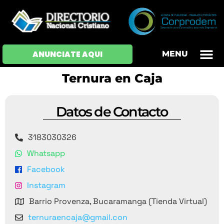
ANUNCIATE AQUI
MENU
OFERTAS DE EM
HOJAS DE VIDA
INICIAR SESI
Ternura en Caja
Datos de Contacto
3183030326
Whatsapp
Facebook
Instagram
Barrio Provenza, Bucaramanga (Tienda Virtual)
ternuraencaja@gmail.con