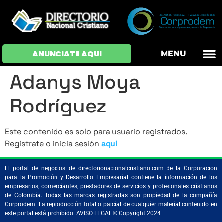
OFERTAS DE EM
HOJAS DE VIDA
INICIAR SESI
ANUNCIATE AQUI
MENU
Adanys Moya
Rodríguez
Este contenido es solo para usuario registrados.
Regístrate o inicia sesión
aqui
El portal de negocios de directorionacionalcristiano.com de la Corporación
para la Promoción y Desarrollo Empresarial contiene la información de los
empresarios, comerciantes, prestadores de servicios y profesionales cristianos
de Colombia. Todas las marcas registradas son propiedad de la compañía
Corprodem. La reproducción total o parcial de cualquier material contenido en
este portal está prohibido. AVISO LEGAL © Copyright 2024