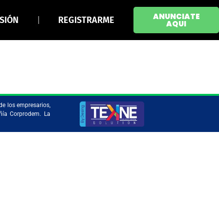
ANUNCIATE
ESIÓN
REGISTRARME
AQUI
de los empresarios,
añía Corprodem. La