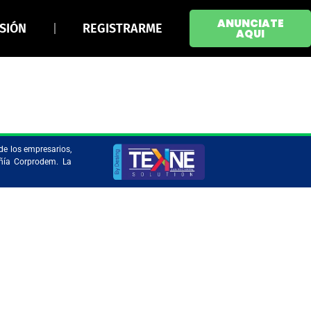
ANUNCIATE
ESIÓN
REGISTRARME
AQUI
de los empresarios,
añía Corprodem. La