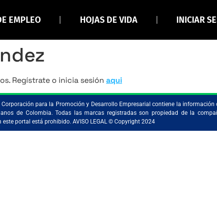
DE EMPLEO
HOJAS DE VIDA
INICIAR S
endez
os. Regístrate o inicia sesión
aqui
la Corporación para la Promoción y Desarrollo Empresarial contiene la información 
ristianos de Colombia. Todas las marcas registradas son propiedad de la comp
en este portal está prohibido. AVISO LEGAL © Copyright 2024