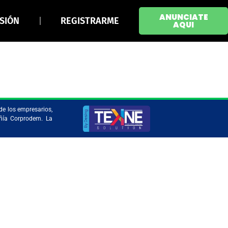
ANUNCIATE
ESIÓN
REGISTRARME
AQUI
de los empresarios,
añía Corprodem. La