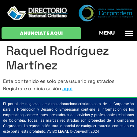
OFERTAS DE EM
HOJAS DE VIDA
INICIAR SESI
ANUNCIATE AQUI
MENU
Raquel Rodríguez
Martínez
Este contenido es solo para usuario registrados.
Regístrate o inicia sesión
aqui
El portal de negocios de directorionacionalcristiano.com de la Corporación
para la Promoción y Desarrollo Empresarial contiene la información de los
empresarios, comerciantes, prestadores de servicios y profesionales cristianos
de Colombia. Todas las marcas registradas son propiedad de la compañía
Corprodem. La reproducción total o parcial de cualquier material contenido en
este portal está prohibido. AVISO LEGAL © Copyright 2024