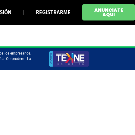
ANUNCIATE
ESIÓN
REGISTRARME
AQUI
de los empresarios,
añía Corprodem. La