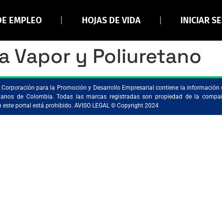
DE EMPLEO
HOJAS DE VIDA
INICIAR S
ía Vapor y Poliuretano
la Corporación para la Promoción y Desarrollo Empresarial contiene la información 
ristianos de Colombia. Todas las marcas registradas son propiedad de la comp
en este portal está prohibido. AVISO LEGAL © Copyright 2024