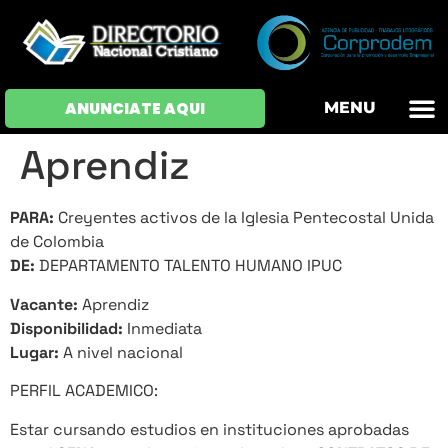
OFERTAS DE EM
HOJAS DE VIDA
INICIAR SESI
ANUNCIATE AQUI
MENU
Aprendiz
PARA:
Creyentes activos de la Iglesia Pentecostal Unida
de Colombia
DE:
DEPARTAMENTO TALENTO HUMANO IPUC
Vacante:
Aprendiz
Disponibilidad:
Inmediata
Lugar:
A nivel nacional
PERFIL ACADEMICO:
Estar cursando estudios en instituciones aprobadas