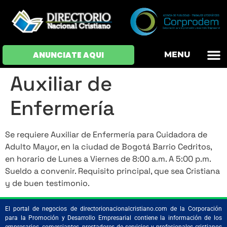
OFERTAS DE EM
HOJAS DE VIDA
INICIAR SESI
ANUNCIATE AQUI
MENU
Auxiliar de
Enfermería
Se requiere Auxiliar de Enfermería para Cuidadora de
Adulto Mayor, en la ciudad de Bogotá Barrio Cedritos,
en horario de Lunes a Viernes de 8:00 a.m. A 5:00 p.m.
Sueldo a convenir. Requisito principal, que sea Cristiana
y de buen testimonio.
El portal de negocios de directorionacionalcristiano.com de la Corporación
para la Promoción y Desarrollo Empresarial contiene la información de los
empresarios, comerciantes, prestadores de servicios y profesionales cristianos