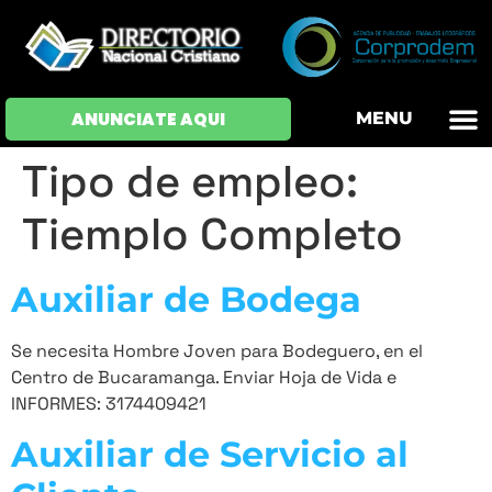
OFERTAS DE EM
HOJAS DE VIDA
INICIAR SESI
ANUNCIATE AQUI
MENU
Tipo de empleo:
Tiemplo Completo
Auxiliar de Bodega
Se necesita Hombre Joven para Bodeguero, en el
Centro de Bucaramanga. Enviar Hoja de Vida e
INFORMES: 3174409421
Auxiliar de Servicio al