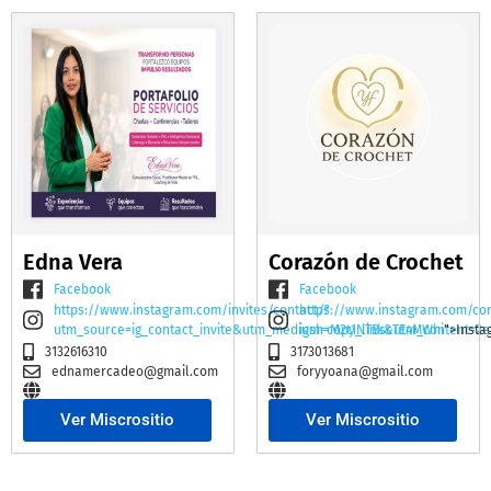
Edna Vera
Corazón de Crochet
Facebook
Facebook
https://www.instagram.com/invites/contact/?
https://www.instagram.com/co
utm_source=ig_contact_invite&utm_medium=copy_link&utm_content=2e
igsh=M2t1NTBscTE4MWhi
">Insta
3132616310
3173013681
ednamercadeo@gmail.com
foryyoana@gmail.com
Ver Miscrositio
Ver Miscrositio