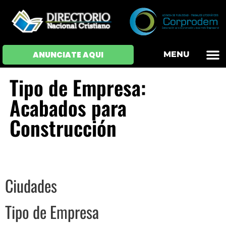
OFERTAS DE EM
HOJAS DE VIDA
INICIAR SESI
ANUNCIATE AQUI
MENU
Tipo de Empresa:
Acabados para
Construcción
Ciudades
Tipo de Empresa