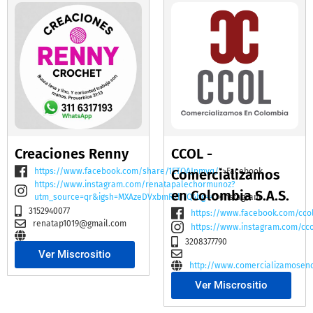
Creaciones Renny
CCOL -
https://www.facebook.com/share/1ETQAJnmvq/
Comercializamos
">Facebook
https://www.instagram.com/renatapalechormunoz?
en Colombia S.A.S.
utm_source=qr&igsh=MXAzeDVxbmR2bTQ4bg==
">Instagram
3152940077
https://www.facebook.com/cco
renatap1019@gmail.com
https://www.instagram.com/cc
3208377790
Ver Miscrositio
http://www.comercializamosen
Ver Miscrositio