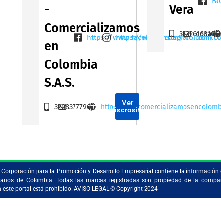
Fa
-
Vera
Comercializamos
3132616310
edname
https://www.facebook.com/ccol.com.c
https://www.instagram.com/cc
en
Colombia
S.A.S.
Ver
3208377790
http://www.comercializamosencolomb
Miscrositio
la Corporación para la Promoción y Desarrollo Empresarial contiene la información 
ristianos de Colombia. Todas las marcas registradas son propiedad de la comp
en este portal está prohibido. AVISO LEGAL © Copyright 2024