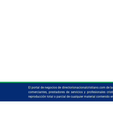
El portal de negocios de directorionacionalcristiano.com de 
comerciantes, prestadores de servicios y profesionales c
reproducción total o parcial de cualquier material contenido 