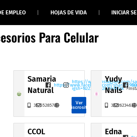
DE EMPLEO
HOJAS DE VIDA
INICIAR S
esorios Para Celular
Samaria
Yudy
https://www.instagram.com/sa
https://www.facebook.com/share/19B
Fa
igsh=NzZxamQ2bTYxMGtk
">Ins
Natural
Nails
Ver
3175528572
3222623463
Miscrositio
CCOL
Edna