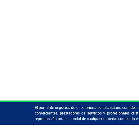
El portal de negocios de directorionacionalcristiano.com de 
comerciantes, prestadores de servicios y profesionales c
reproducción total o parcial de cualquier material contenido 