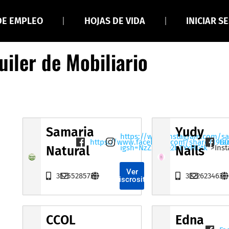
DE EMPLEO
HOJAS DE VIDA
INICIAR S
uiler de Mobiliario
Samaria
Yudy
https://www.instagram.com/sa
https://www.facebook.com/share/19B
Fa
igsh=NzZxamQ2bTYxMGtk
">Ins
Natural
Nails
Ver
3175528572
3222623463
Miscrositio
CCOL
Edna