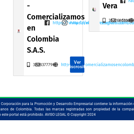
Fa
-
Vera
Comercializamos
3132616310
edname
https://www.facebook.com/ccol.com.c
https://www.instagram.com/cc
en
Colombia
S.A.S.
Ver
3208377790
http://www.comercializamosencolomb
Miscrositio
la Corporación para la Promoción y Desarrollo Empresarial contiene la información 
ristianos de Colombia. Todas las marcas registradas son propiedad de la comp
en este portal está prohibido. AVISO LEGAL © Copyright 2024