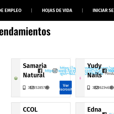
DE EMPLEO
HOJAS DE VIDA
INICIAR S
rendamientos
Samaria
Yudy
https://www.instagram.com/sa
https://www.facebook.com/share/19B
Fa
igsh=NzZxamQ2bTYxMGtk
">Ins
Natural
Nails
Ver
3175528572
3222623463
Miscrositio
CCOL
Edna