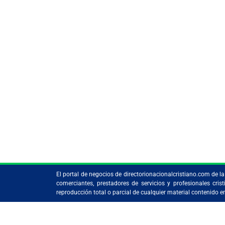
El portal de negocios de directorionacionalcristiano.com de 
comerciantes, prestadores de servicios y profesionales c
reproducción total o parcial de cualquier material contenido 