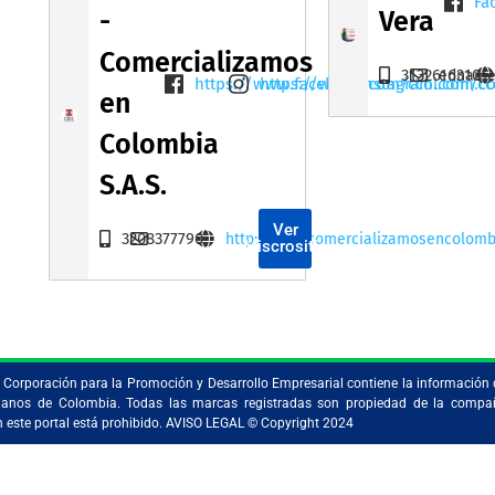
Fa
-
Vera
Comercializamos
3132616310
edname
https://www.facebook.com/ccol.com.c
https://www.instagram.com/cc
en
Colombia
S.A.S.
Ver
3208377790
http://www.comercializamosencolomb
Miscrositio
la Corporación para la Promoción y Desarrollo Empresarial contiene la información 
ristianos de Colombia. Todas las marcas registradas son propiedad de la comp
en este portal está prohibido. AVISO LEGAL © Copyright 2024