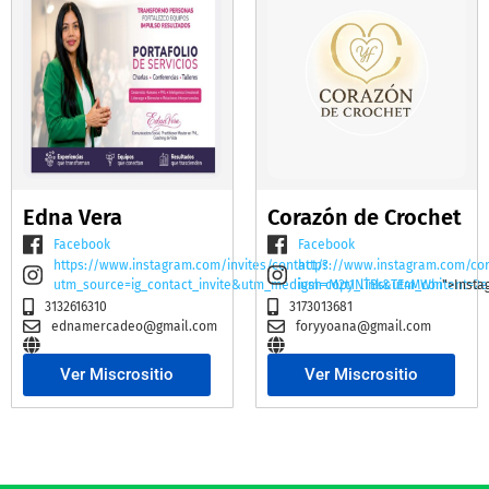
Edna Vera
Corazón de Crochet
Facebook
Facebook
https://www.instagram.com/invites/contact/?
https://www.instagram.com/co
utm_source=ig_contact_invite&utm_medium=copy_link&utm_content=2e
igsh=M2t1NTBscTE4MWhi
">Insta
3132616310
3173013681
ednamercadeo@gmail.com
foryyoana@gmail.com
Ver Miscrositio
Ver Miscrositio