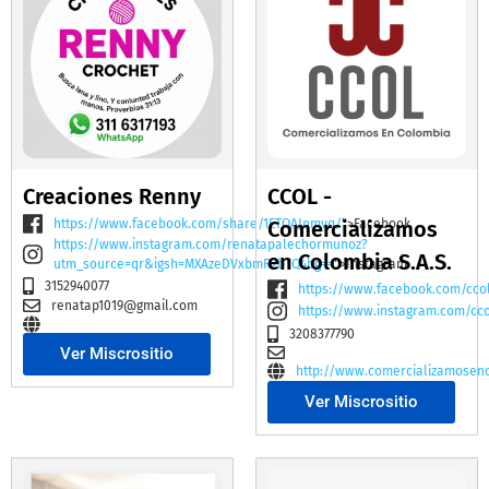
Creaciones Renny
CCOL -
https://www.facebook.com/share/1ETQAJnmvq/
Comercializamos
">Facebook
https://www.instagram.com/renatapalechormunoz?
en Colombia S.A.S.
utm_source=qr&igsh=MXAzeDVxbmR2bTQ4bg==
">Instagram
3152940077
https://www.facebook.com/cco
renatap1019@gmail.com
https://www.instagram.com/cc
3208377790
Ver Miscrositio
http://www.comercializamosen
Ver Miscrositio