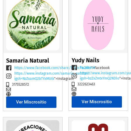
Yudy Nails
Samaria Natural
Facebook
https://www.facebook.com/share/19BDcFw2kk/
">Facebook
https://www.instagram.com/yu
https://www.instagram.com/samaria_natural?
igsh=bzZxZmtxYmQ2NDlo
">Inst
igsh=NzZxamQ2bTYxMGtk
">Instagram
3222623463
3175528572
Ver Miscrositio
Ver Miscrositio