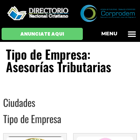
OFERTAS DE EM
HOJAS DE VIDA
INICIAR SESI
ANUNCIATE AQUI
MENU
Tipo de Empresa:
Asesorías Tributarias
Ciudades
Tipo de Empresa