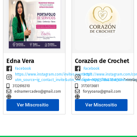
Edna Vera
Corazón de Crochet
Facebook
Facebook
https://www.instagram.com/invites/contact/?
https://www.instagram.com/co
utm_source=ig_contact_invite&utm_medium=copy_link&utm_content=2e
igsh=M2t1NTBscTE4MWhi
">Insta
3132616310
3173013681
ednamercadeo@gmail.com
foryyoana@gmail.com
Ver Miscrositio
Ver Miscrositio