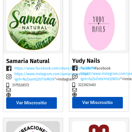
Yudy Nails
Samaria Natural
Facebook
https://www.facebook.com/share/19BDcFw2kk/
">Facebook
https://www.instagram.com/yu
https://www.instagram.com/samaria_natural?
igsh=bzZxZmtxYmQ2NDlo
">Inst
igsh=NzZxamQ2bTYxMGtk
">Instagram
3222623463
3175528572
Ver Miscrositio
Ver Miscrositio