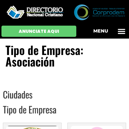
OFERTAS DE EM
HOJAS DE VIDA
INICIAR SESI
ANUNCIATE AQUI
MENU
Tipo de Empresa:
Asociación
Ciudades
Tipo de Empresa