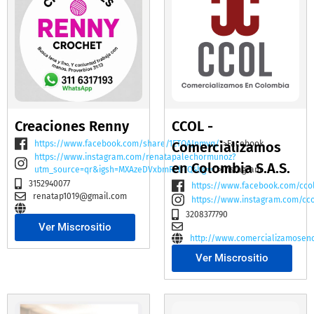
Creaciones Renny
CCOL -
https://www.facebook.com/share/1ETQAJnmvq/
Comercializamos
">Facebook
https://www.instagram.com/renatapalechormunoz?
en Colombia S.A.S.
utm_source=qr&igsh=MXAzeDVxbmR2bTQ4bg==
">Instagram
3152940077
https://www.facebook.com/cco
renatap1019@gmail.com
https://www.instagram.com/cc
3208377790
Ver Miscrositio
http://www.comercializamosen
Ver Miscrositio