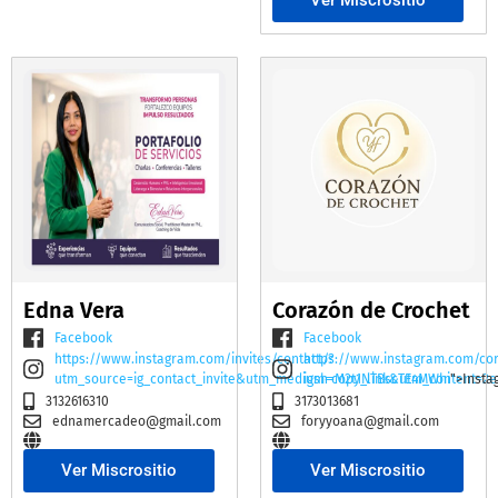
Edna Vera
Corazón de Crochet
Facebook
Facebook
https://www.instagram.com/invites/contact/?
https://www.instagram.com/co
utm_source=ig_contact_invite&utm_medium=copy_link&utm_content=2e
igsh=M2t1NTBscTE4MWhi
">Insta
3132616310
3173013681
ednamercadeo@gmail.com
foryyoana@gmail.com
Ver Miscrositio
Ver Miscrositio