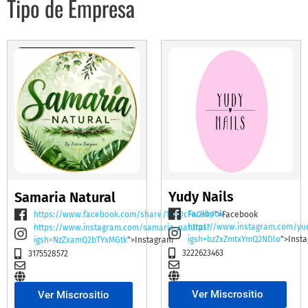
Tipo de Empresa
Yudy Nails
Samaria Natural
Facebook
https://www.facebook.com/share/19BDcFw2kk/
">Facebook
https://www.instagram.com/yu
https://www.instagram.com/samaria_natural?
igsh=bzZxZmtxYmQ2NDlo
">Inst
igsh=NzZxamQ2bTYxMGtk
">Instagram
3222623463
3175528572
Ver Miscrositio
Ver Miscrositio