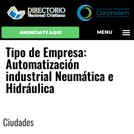
OFERTAS DE EM
HOJAS DE VIDA
INICIAR SESI
ANUNCIATE AQUI
MENU
Tipo de Empresa:
Automatización
industrial Neumática e
Hidráulica
Ciudades