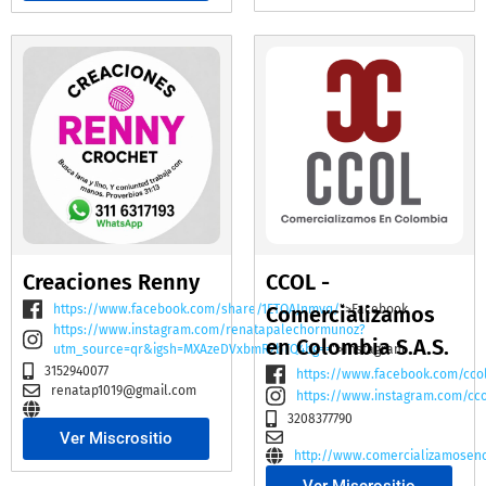
Creaciones Renny
CCOL -
https://www.facebook.com/share/1ETQAJnmvq/
Comercializamos
">Facebook
https://www.instagram.com/renatapalechormunoz?
en Colombia S.A.S.
utm_source=qr&igsh=MXAzeDVxbmR2bTQ4bg==
">Instagram
3152940077
https://www.facebook.com/cco
renatap1019@gmail.com
https://www.instagram.com/cc
3208377790
Ver Miscrositio
http://www.comercializamosen
Ver Miscrositio