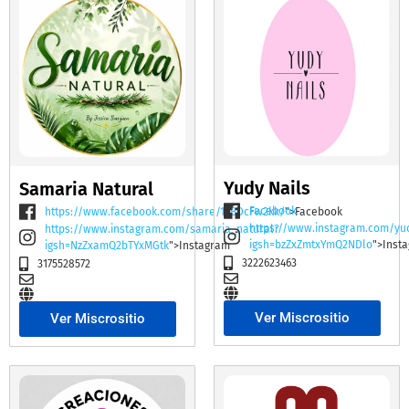
Yudy Nails
Samaria Natural
Facebook
https://www.facebook.com/share/19BDcFw2kk/
">Facebook
https://www.instagram.com/yu
https://www.instagram.com/samaria_natural?
igsh=bzZxZmtxYmQ2NDlo
">Inst
igsh=NzZxamQ2bTYxMGtk
">Instagram
3222623463
3175528572
Ver Miscrositio
Ver Miscrositio