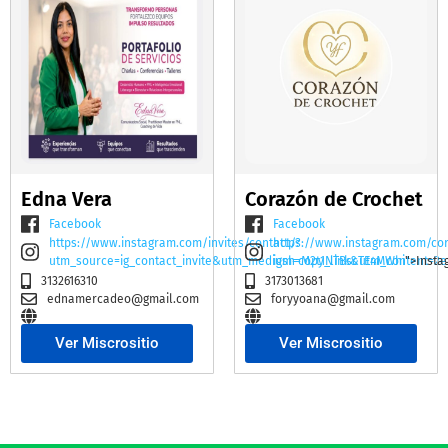
Edna Vera
Corazón de Crochet
Facebook
Facebook
https://www.instagram.com/invites/contact/?
https://www.instagram.com/co
utm_source=ig_contact_invite&utm_medium=copy_link&utm_content=2e
igsh=M2t1NTBscTE4MWhi
">Insta
3132616310
3173013681
ednamercadeo@gmail.com
foryyoana@gmail.com
Ver Miscrositio
Ver Miscrositio