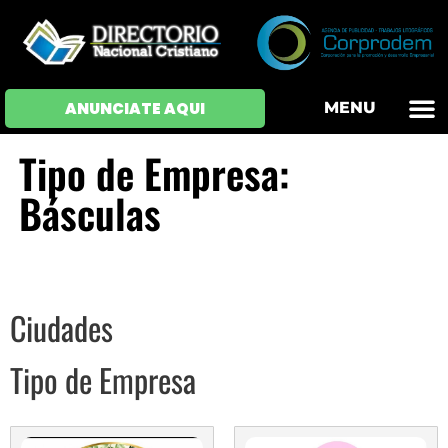
OFERTAS DE EM
HOJAS DE VIDA
INICIAR SESI
ANUNCIATE AQUI
MENU
Tipo de Empresa:
Básculas
Ciudades
Tipo de Empresa