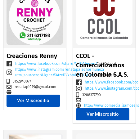
Creaciones Renny
CCOL -
https://www.facebook.com/share/1ETQAJnmvq/
Comercializamos
">Facebook
https://www.instagram.com/renatapalechormunoz?
en Colombia S.A.S.
utm_source=qr&igsh=MXAzeDVxbmR2bTQ4bg==
">Instagram
3152940077
https://www.facebook.com/cco
renatap1019@gmail.com
https://www.instagram.com/cc
3208377790
Ver Miscrositio
http://www.comercializamosen
Ver Miscrositio