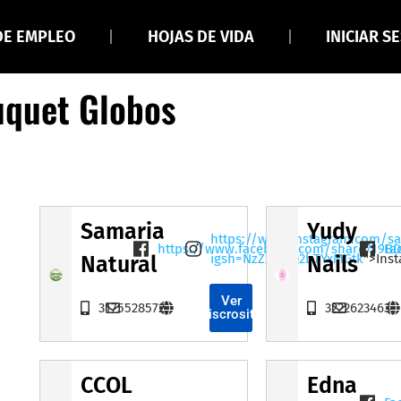
DE EMPLEO
HOJAS DE VIDA
INICIAR S
uquet Globos
Samaria
Yudy
https://www.instagram.com/sa
https://www.facebook.com/share/19B
Fa
igsh=NzZxamQ2bTYxMGtk
">Ins
Natural
Nails
Ver
3175528572
3222623463
Miscrositio
CCOL
Edna