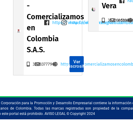
Fa
-
Vera
Comercializamos
3132616310
edname
https://www.facebook.com/ccol.com.c
https://www.instagram.com/cc
en
Colombia
S.A.S.
Ver
3208377790
http://www.comercializamosencolomb
Miscrositio
la Corporación para la Promoción y Desarrollo Empresarial contiene la información 
ristianos de Colombia. Todas las marcas registradas son propiedad de la comp
en este portal está prohibido. AVISO LEGAL © Copyright 2024