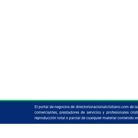
El portal de negocios de directorionacionalcristiano.com de 
comerciantes, prestadores de servicios y profesionales c
reproducción total o parcial de cualquier material contenido 