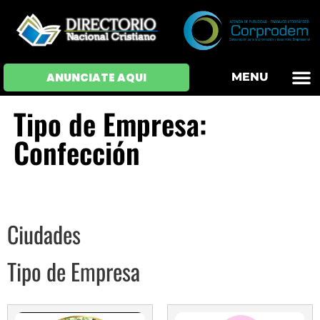
OFERTAS DE EM
HOJAS DE VIDA
INICIAR SESI
ANUNCIATE AQUI
MENU
Tipo de Empresa:
Confección
Ciudades
Tipo de Empresa