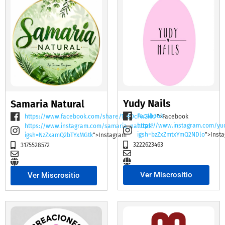
Yudy Nails
Samaria Natural
Facebook
https://www.facebook.com/share/19BDcFw2kk/
">Facebook
https://www.instagram.com/yu
https://www.instagram.com/samaria_natural?
igsh=bzZxZmtxYmQ2NDlo
">Inst
igsh=NzZxamQ2bTYxMGtk
">Instagram
3222623463
3175528572
Ver Miscrositio
Ver Miscrositio