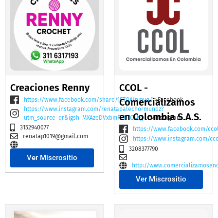
Creaciones Renny
CCOL -
https://www.facebook.com/share/1ETQAJnmvq/
Comercializamos
">Facebook
https://www.instagram.com/renatapalechormunoz?
en Colombia S.A.S.
utm_source=qr&igsh=MXAzeDVxbmR2bTQ4bg==
">Instagram
3152940077
https://www.facebook.com/cco
renatap1019@gmail.com
https://www.instagram.com/cc
3208377790
Ver Miscrositio
http://www.comercializamosen
Ver Miscrositio