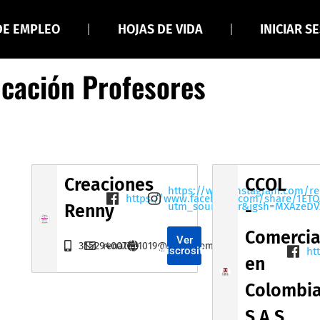
DE EMPLEO
HOJAS DE VIDA
INICIAR S
ucación Profesores
Creaciones
CCOL
https://www.instagram.com/r
https://www.facebook.com/share/1ET
utm_source=qr&igsh=MXAzeD
Renny
-
Comercia
Ver
3152940077
renatap1019@gmail.com
Miscrositio
ht
en
Colombi
S.A.S.