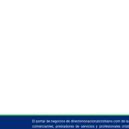
El portal de negocios de directorionacionalcristiano.com de 
comerciantes, prestadores de servicios y profesionales c