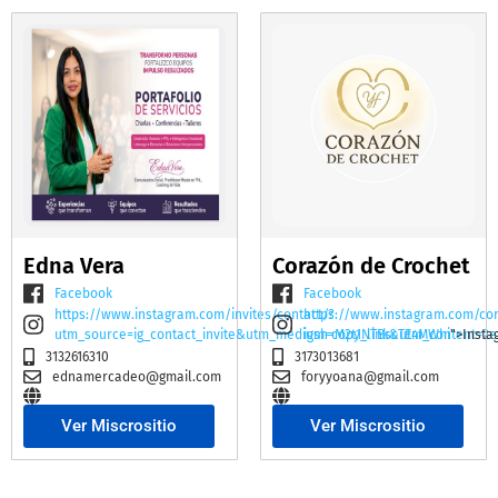
Edna Vera
Corazón de Crochet
Facebook
Facebook
https://www.instagram.com/invites/contact/?
https://www.instagram.com/co
utm_source=ig_contact_invite&utm_medium=copy_link&utm_content=2e
igsh=M2t1NTBscTE4MWhi
">Insta
3132616310
3173013681
ednamercadeo@gmail.com
foryyoana@gmail.com
Ver Miscrositio
Ver Miscrositio