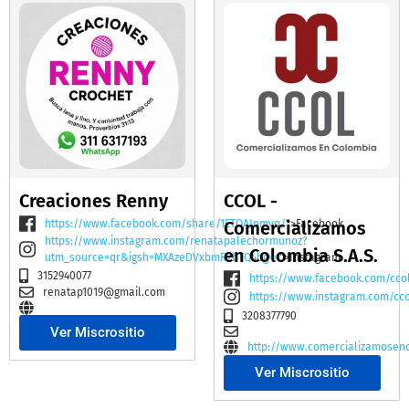
Creaciones Renny
CCOL -
https://www.facebook.com/share/1ETQAJnmvq/
Comercializamos
">Facebook
https://www.instagram.com/renatapalechormunoz?
en Colombia S.A.S.
utm_source=qr&igsh=MXAzeDVxbmR2bTQ4bg==
">Instagram
3152940077
https://www.facebook.com/cco
renatap1019@gmail.com
https://www.instagram.com/cc
3208377790
Ver Miscrositio
http://www.comercializamosen
Ver Miscrositio