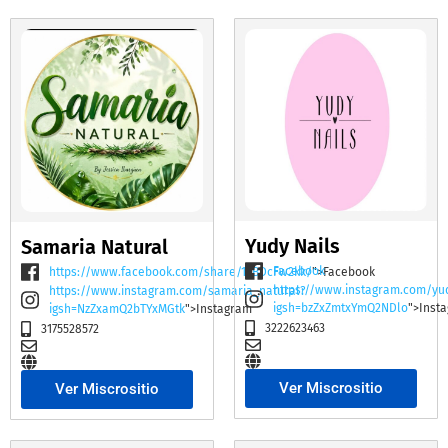
Yudy Nails
Samaria Natural
Facebook
https://www.facebook.com/share/19BDcFw2kk/
">Facebook
https://www.instagram.com/yu
https://www.instagram.com/samaria_natural?
igsh=bzZxZmtxYmQ2NDlo
">Inst
igsh=NzZxamQ2bTYxMGtk
">Instagram
3222623463
3175528572
Ver Miscrositio
Ver Miscrositio