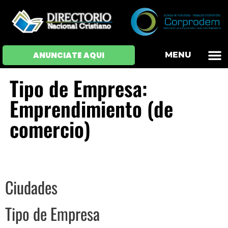
OFERTAS DE EM
HOJAS DE VIDA
INICIAR SESI
ANUNCIATE AQUI
MENU
Tipo de Empresa:
Emprendimiento (de
comercio)
Ciudades
Tipo de Empresa