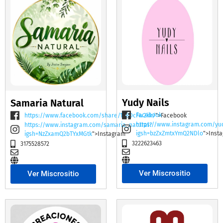
Yudy Nails
Samaria Natural
Facebook
https://www.facebook.com/share/19BDcFw2kk/
">Facebook
https://www.instagram.com/yu
https://www.instagram.com/samaria_natural?
igsh=bzZxZmtxYmQ2NDlo
">Inst
igsh=NzZxamQ2bTYxMGtk
">Instagram
3222623463
3175528572
Ver Miscrositio
Ver Miscrositio