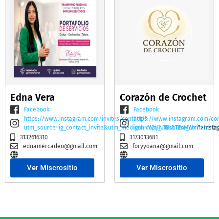
Edna Vera
Corazón de Crochet
Facebook
Facebook
https://www.instagram.com/invites/contact/?
https://www.instagram.com/co
utm_source=ig_contact_invite&utm_medium=copy_link&utm_content=2e
igsh=M2t1NTBscTE4MWhi
">Insta
3132616310
3173013681
ednamercadeo@gmail.com
foryyoana@gmail.com
Ver Miscrositio
Ver Miscrositio