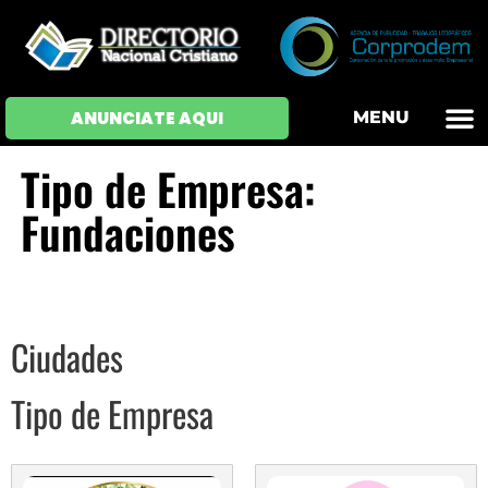
OFERTAS DE EM
HOJAS DE VIDA
INICIAR SESI
ANUNCIATE AQUI
MENU
Tipo de Empresa:
Fundaciones
Ciudades
Tipo de Empresa