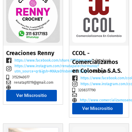
Creaciones Renny
CCOL -
https://www.facebook.com/share/1ETQAJnmvq/
Comercializamos
">Facebook
https://www.instagram.com/renatapalechormunoz?
en Colombia S.A.S.
utm_source=qr&igsh=MXAzeDVxbmR2bTQ4bg==
">Instagram
3152940077
https://www.facebook.com/cco
renatap1019@gmail.com
https://www.instagram.com/cc
3208377790
Ver Miscrositio
http://www.comercializamosen
Ver Miscrositio