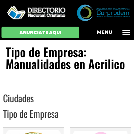
OFERTAS DE EM
HOJAS DE VIDA
INICIAR SESI
ANUNCIATE AQUI
MENU
Tipo de Empresa:
Manualidades en Acrilico
Ciudades
Tipo de Empresa