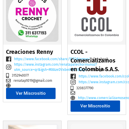
Creaciones Renny
CCOL -
https://www.facebook.com/share/1ETQAJnmvq/
Comercializamos
">Facebook
https://www.instagram.com/renatapalechormunoz?
en Colombia S.A.S.
utm_source=qr&igsh=MXAzeDVxbmR2bTQ4bg==
">Instagram
3152940077
https://www.facebook.com/cco
renatap1019@gmail.com
https://www.instagram.com/cc
3208377790
Ver Miscrositio
http://www.comercializamosen
Ver Miscrositio