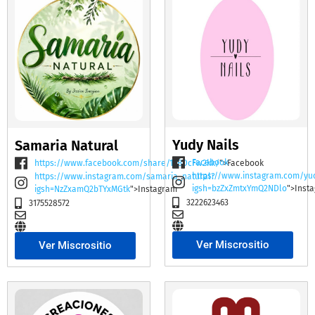
Yudy Nails
Samaria Natural
Facebook
https://www.facebook.com/share/19BDcFw2kk/
">Facebook
https://www.instagram.com/yu
https://www.instagram.com/samaria_natural?
igsh=bzZxZmtxYmQ2NDlo
">Inst
igsh=NzZxamQ2bTYxMGtk
">Instagram
3222623463
3175528572
Ver Miscrositio
Ver Miscrositio