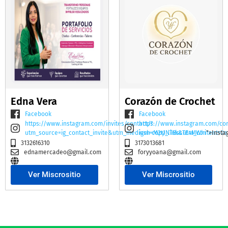
Edna Vera
Corazón de Crochet
Facebook
Facebook
https://www.instagram.com/invites/contact/?
https://www.instagram.com/co
utm_source=ig_contact_invite&utm_medium=copy_link&utm_content=2e
igsh=M2t1NTBscTE4MWhi
">Insta
3132616310
3173013681
ednamercadeo@gmail.com
foryyoana@gmail.com
Ver Miscrositio
Ver Miscrositio