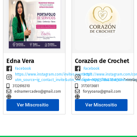
Edna Vera
Corazón de Crochet
Facebook
Facebook
https://www.instagram.com/invites/contact/?
https://www.instagram.com/co
utm_source=ig_contact_invite&utm_medium=copy_link&utm_content=2e
igsh=M2t1NTBscTE4MWhi
">Insta
3132616310
3173013681
ednamercadeo@gmail.com
foryyoana@gmail.com
Ver Miscrositio
Ver Miscrositio