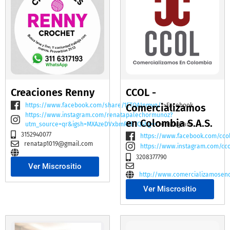
Creaciones Renny
CCOL -
https://www.facebook.com/share/1ETQAJnmvq/
Comercializamos
">Facebook
https://www.instagram.com/renatapalechormunoz?
en Colombia S.A.S.
utm_source=qr&igsh=MXAzeDVxbmR2bTQ4bg==
">Instagram
3152940077
https://www.facebook.com/cco
renatap1019@gmail.com
https://www.instagram.com/cc
3208377790
Ver Miscrositio
http://www.comercializamosen
Ver Miscrositio