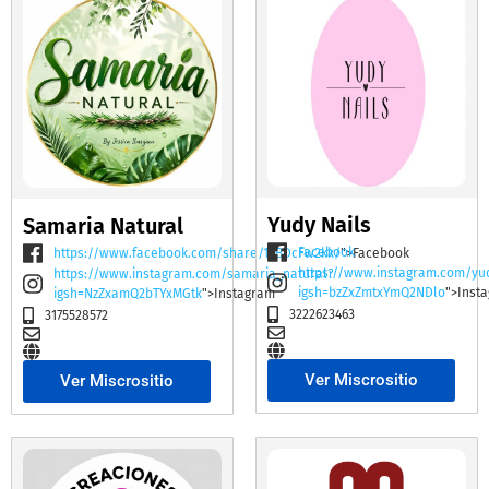
Yudy Nails
Samaria Natural
Facebook
https://www.facebook.com/share/19BDcFw2kk/
">Facebook
https://www.instagram.com/yu
https://www.instagram.com/samaria_natural?
igsh=bzZxZmtxYmQ2NDlo
">Inst
igsh=NzZxamQ2bTYxMGtk
">Instagram
3222623463
3175528572
Ver Miscrositio
Ver Miscrositio