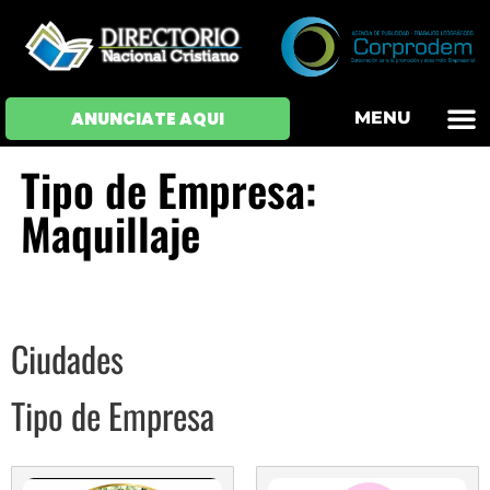
OFERTAS DE EM
HOJAS DE VIDA
INICIAR SESI
ANUNCIATE AQUI
MENU
Tipo de Empresa:
Maquillaje
Ciudades
Tipo de Empresa