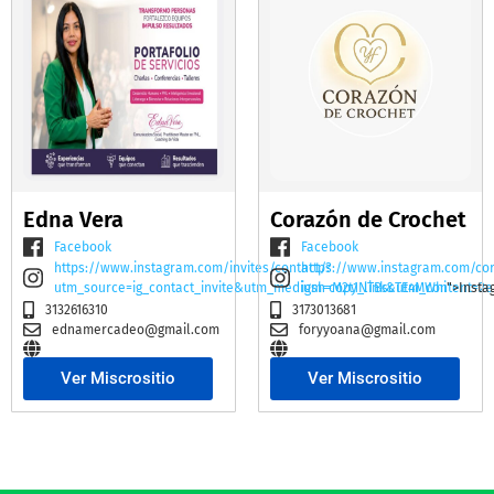
Edna Vera
Corazón de Crochet
Facebook
Facebook
https://www.instagram.com/invites/contact/?
https://www.instagram.com/co
utm_source=ig_contact_invite&utm_medium=copy_link&utm_content=2e
igsh=M2t1NTBscTE4MWhi
">Insta
3132616310
3173013681
ednamercadeo@gmail.com
foryyoana@gmail.com
Ver Miscrositio
Ver Miscrositio