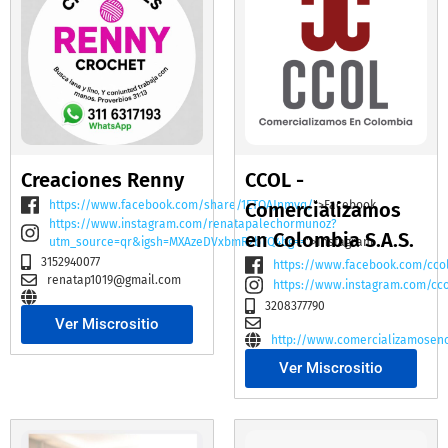
Creaciones Renny
CCOL -
https://www.facebook.com/share/1ETQAJnmvq/
Comercializamos
">Facebook
https://www.instagram.com/renatapalechormunoz?
en Colombia S.A.S.
utm_source=qr&igsh=MXAzeDVxbmR2bTQ4bg==
">Instagram
3152940077
https://www.facebook.com/cco
renatap1019@gmail.com
https://www.instagram.com/cc
3208377790
Ver Miscrositio
http://www.comercializamosen
Ver Miscrositio