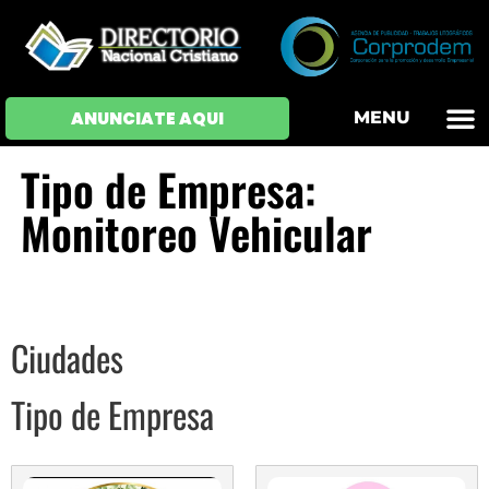
OFERTAS DE EM
HOJAS DE VIDA
INICIAR SESI
ANUNCIATE AQUI
MENU
Tipo de Empresa:
Monitoreo Vehicular
Ciudades
Tipo de Empresa