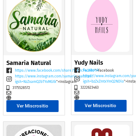
Yudy Nails
Samaria Natural
Facebook
https://www.facebook.com/share/19BDcFw2kk/
">Facebook
https://www.instagram.com/yu
https://www.instagram.com/samaria_natural?
igsh=bzZxZmtxYmQ2NDlo
">Inst
igsh=NzZxamQ2bTYxMGtk
">Instagram
3222623463
3175528572
Ver Miscrositio
Ver Miscrositio