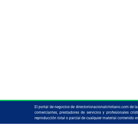
El portal de negocios de directorionacionalcristiano.com de 
comerciantes, prestadores de servicios y profesionales c
reproducción total o parcial de cualquier material contenido 