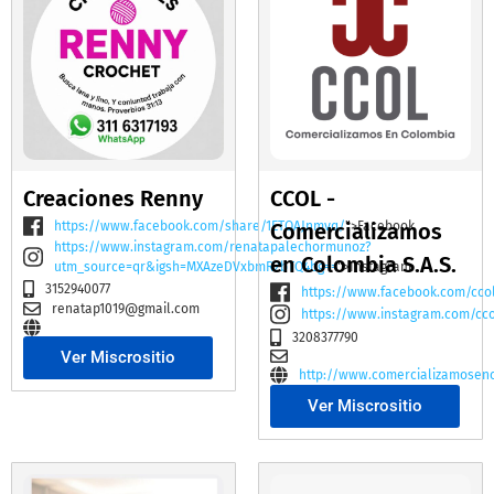
Creaciones Renny
CCOL -
https://www.facebook.com/share/1ETQAJnmvq/
Comercializamos
">Facebook
https://www.instagram.com/renatapalechormunoz?
en Colombia S.A.S.
utm_source=qr&igsh=MXAzeDVxbmR2bTQ4bg==
">Instagram
3152940077
https://www.facebook.com/cco
renatap1019@gmail.com
https://www.instagram.com/cc
3208377790
Ver Miscrositio
http://www.comercializamosen
Ver Miscrositio