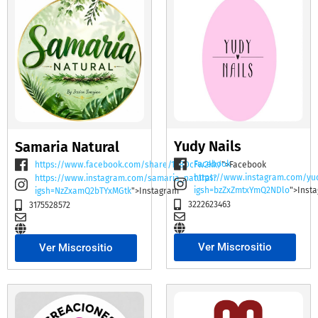
Yudy Nails
Samaria Natural
Facebook
https://www.facebook.com/share/19BDcFw2kk/
">Facebook
https://www.instagram.com/yu
https://www.instagram.com/samaria_natural?
igsh=bzZxZmtxYmQ2NDlo
">Inst
igsh=NzZxamQ2bTYxMGtk
">Instagram
3222623463
3175528572
Ver Miscrositio
Ver Miscrositio