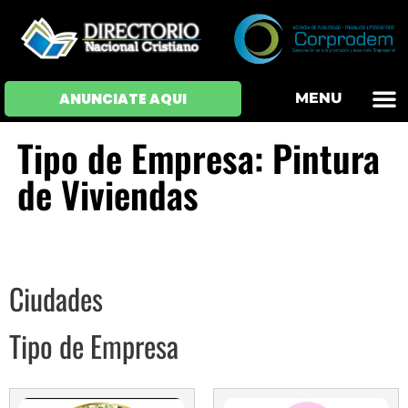
OFERTAS DE EM
HOJAS DE VIDA
INICIAR SESI
ANUNCIATE AQUI
MENU
Tipo de Empresa: Pintura
de Viviendas
Ciudades
Tipo de Empresa