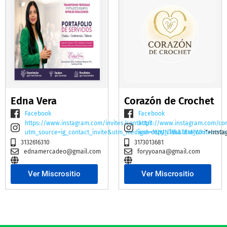
Edna Vera
Corazón de Crochet
Facebook
Facebook
https://www.instagram.com/invites/contact/?
https://www.instagram.com/co
utm_source=ig_contact_invite&utm_medium=copy_link&utm_content=2e
igsh=M2t1NTBscTE4MWhi
">Insta
3132616310
3173013681
ednamercadeo@gmail.com
foryyoana@gmail.com
Ver Miscrositio
Ver Miscrositio