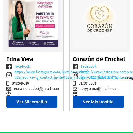
Edna Vera
Corazón de Crochet
Facebook
Facebook
https://www.instagram.com/invites/contact/?
https://www.instagram.com/co
utm_source=ig_contact_invite&utm_medium=copy_link&utm_content=2e
igsh=M2t1NTBscTE4MWhi
">Insta
3132616310
3173013681
ednamercadeo@gmail.com
foryyoana@gmail.com
Ver Miscrositio
Ver Miscrositio