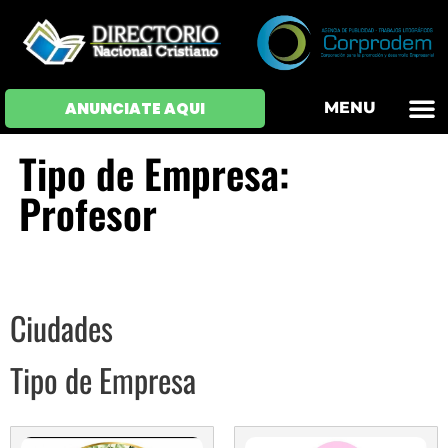
OFERTAS DE EM
HOJAS DE VIDA
INICIAR SESI
ANUNCIATE AQUI
MENU
Tipo de Empresa:
Profesor
Ciudades
Tipo de Empresa