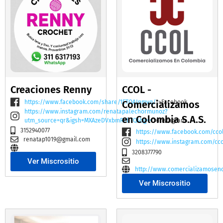
Creaciones Renny
CCOL -
https://www.facebook.com/share/1ETQAJnmvq/
Comercializamos
">Facebook
https://www.instagram.com/renatapalechormunoz?
en Colombia S.A.S.
utm_source=qr&igsh=MXAzeDVxbmR2bTQ4bg==
">Instagram
3152940077
https://www.facebook.com/cco
renatap1019@gmail.com
https://www.instagram.com/cc
3208377790
Ver Miscrositio
http://www.comercializamosen
Ver Miscrositio