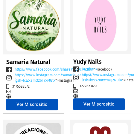
Yudy Nails
Samaria Natural
Facebook
https://www.facebook.com/share/19BDcFw2kk/
">Facebook
https://www.instagram.com/yu
https://www.instagram.com/samaria_natural?
igsh=bzZxZmtxYmQ2NDlo
">Inst
igsh=NzZxamQ2bTYxMGtk
">Instagram
3222623463
3175528572
Ver Miscrositio
Ver Miscrositio