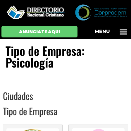
OFERTAS DE EM
HOJAS DE VIDA
INICIAR SESI
ANUNCIATE AQUI
MENU
Tipo de Empresa:
Psicología
Ciudades
Tipo de Empresa