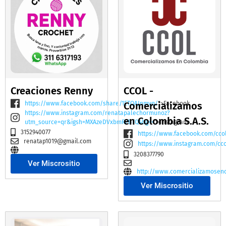
Creaciones Renny
CCOL -
https://www.facebook.com/share/1ETQAJnmvq/
Comercializamos
">Facebook
https://www.instagram.com/renatapalechormunoz?
en Colombia S.A.S.
utm_source=qr&igsh=MXAzeDVxbmR2bTQ4bg==
">Instagram
3152940077
https://www.facebook.com/cco
renatap1019@gmail.com
https://www.instagram.com/cc
3208377790
Ver Miscrositio
http://www.comercializamosen
Ver Miscrositio