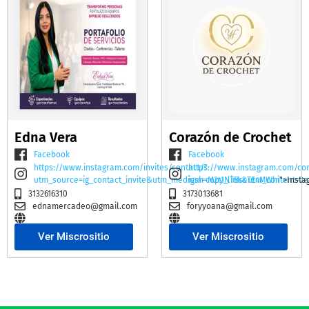
Edna Vera
Corazón de Crochet
Facebook
Facebook
https://www.instagram.com/invites/contact/?
https://www.instagram.com/co
utm_source=ig_contact_invite&utm_medium=copy_link&utm_content=2e
igsh=M2t1NTBscTE4MWhi
">Insta
3132616310
3173013681
ednamercadeo@gmail.com
foryyoana@gmail.com
Ver Miscrositio
Ver Miscrositio