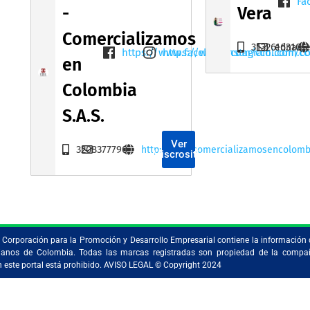
Fa
-
Vera
Comercializamos
3132616310
edname
https://www.facebook.com/ccol.com.c
https://www.instagram.com/cc
en
Colombia
S.A.S.
Ver
3208377790
http://www.comercializamosencolomb
Miscrositio
la Corporación para la Promoción y Desarrollo Empresarial contiene la información 
ristianos de Colombia. Todas las marcas registradas son propiedad de la comp
en este portal está prohibido. AVISO LEGAL © Copyright 2024