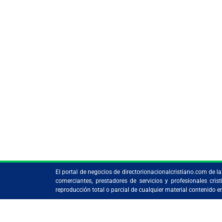
El portal de negocios de directorionacionalcristiano.com de 
comerciantes, prestadores de servicios y profesionales c
reproducción total o parcial de cualquier material contenido 