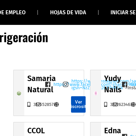
DE EMPLEO
HOJAS DE VIDA
INICIAR S
rigeración
Samaria
Yudy
https://www.instagram.com/sa
https://www.facebook.com/share/19B
Fa
igsh=NzZxamQ2bTYxMGtk
">Ins
Natural
Nails
Ver
3175528572
3222623463
Miscrositio
CCOL
Edna