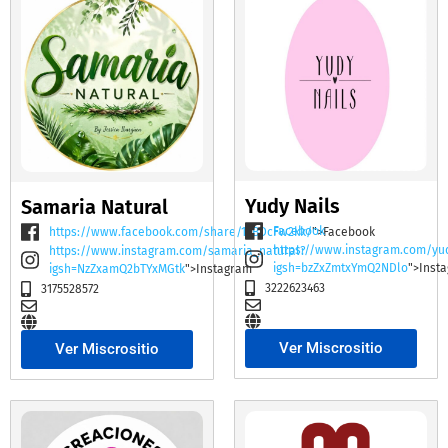
Yudy Nails
Samaria Natural
Facebook
https://www.facebook.com/share/19BDcFw2kk/
">Facebook
https://www.instagram.com/yu
https://www.instagram.com/samaria_natural?
igsh=bzZxZmtxYmQ2NDlo
">Inst
igsh=NzZxamQ2bTYxMGtk
">Instagram
3222623463
3175528572
Ver Miscrositio
Ver Miscrositio