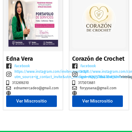
Edna Vera
Corazón de Crochet
Facebook
Facebook
https://www.instagram.com/invites/contact/?
https://www.instagram.com/co
utm_source=ig_contact_invite&utm_medium=copy_link&utm_content=2e
igsh=M2t1NTBscTE4MWhi
">Insta
3132616310
3173013681
ednamercadeo@gmail.com
foryyoana@gmail.com
Ver Miscrositio
Ver Miscrositio