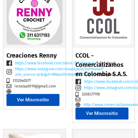
Creaciones Renny
CCOL -
https://www.facebook.com/share/1ETQAJnmvq/
Comercializamos
">Facebook
https://www.instagram.com/renatapalechormunoz?
en Colombia S.A.S.
utm_source=qr&igsh=MXAzeDVxbmR2bTQ4bg==
">Instagram
3152940077
https://www.facebook.com/cco
renatap1019@gmail.com
https://www.instagram.com/cc
3208377790
Ver Miscrositio
http://www.comercializamosen
Ver Miscrositio