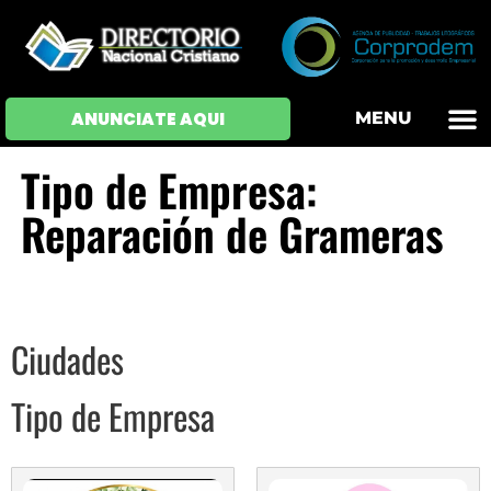
OFERTAS DE EM
HOJAS DE VIDA
INICIAR SESI
ANUNCIATE AQUI
MENU
Tipo de Empresa:
Reparación de Grameras
Ciudades
Tipo de Empresa