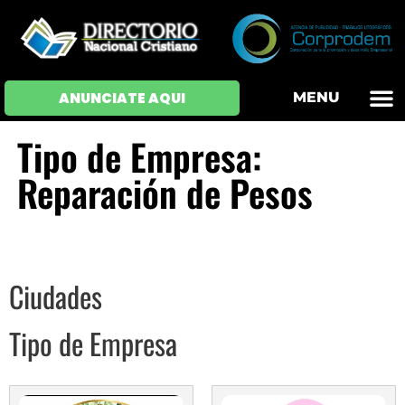
OFERTAS DE EM
HOJAS DE VIDA
INICIAR SESI
ANUNCIATE AQUI
MENU
Tipo de Empresa:
Reparación de Pesos
Ciudades
Tipo de Empresa