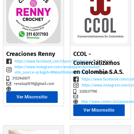
Creaciones Renny
CCOL -
https://www.facebook.com/share/1ETQAJnmvq/
Comercializamos
">Facebook
https://www.instagram.com/renatapalechormunoz?
en Colombia S.A.S.
utm_source=qr&igsh=MXAzeDVxbmR2bTQ4bg==
">Instagram
3152940077
https://www.facebook.com/cco
renatap1019@gmail.com
https://www.instagram.com/cc
3208377790
Ver Miscrositio
http://www.comercializamosen
Ver Miscrositio