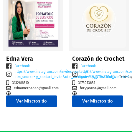
Edna Vera
Corazón de Crochet
Facebook
Facebook
https://www.instagram.com/invites/contact/?
https://www.instagram.com/co
utm_source=ig_contact_invite&utm_medium=copy_link&utm_content=2e
igsh=M2t1NTBscTE4MWhi
">Insta
3132616310
3173013681
ednamercadeo@gmail.com
foryyoana@gmail.com
Ver Miscrositio
Ver Miscrositio