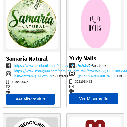
Yudy Nails
Samaria Natural
Facebook
https://www.facebook.com/share/19BDcFw2kk/
">Facebook
https://www.instagram.com/yu
https://www.instagram.com/samaria_natural?
igsh=bzZxZmtxYmQ2NDlo
">Inst
igsh=NzZxamQ2bTYxMGtk
">Instagram
3222623463
3175528572
Ver Miscrositio
Ver Miscrositio