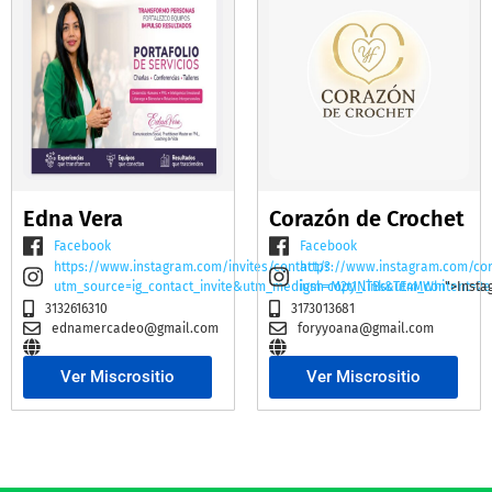
Edna Vera
Corazón de Crochet
Facebook
Facebook
https://www.instagram.com/invites/contact/?
https://www.instagram.com/co
utm_source=ig_contact_invite&utm_medium=copy_link&utm_content=2e
igsh=M2t1NTBscTE4MWhi
">Insta
3132616310
3173013681
ednamercadeo@gmail.com
foryyoana@gmail.com
Ver Miscrositio
Ver Miscrositio