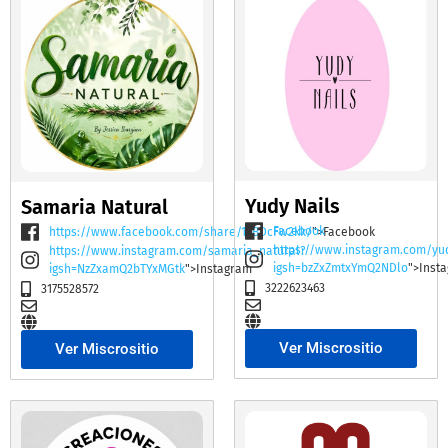
Yudy Nails
Samaria Natural
Facebook
https://www.facebook.com/share/19BDcFw2kk/
">Facebook
https://www.instagram.com/yu
https://www.instagram.com/samaria_natural?
igsh=bzZxZmtxYmQ2NDlo
">Inst
igsh=NzZxamQ2bTYxMGtk
">Instagram
3222623463
3175528572
Ver Miscrositio
Ver Miscrositio