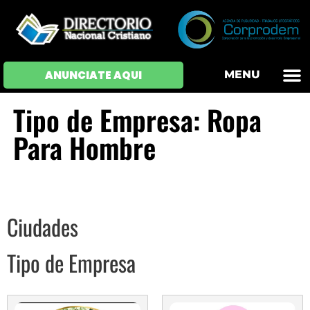
OFERTAS DE EM
HOJAS DE VIDA
INICIAR SESI
ANUNCIATE AQUI
MENU
Tipo de Empresa: Ropa
Para Hombre
Ciudades
Tipo de Empresa