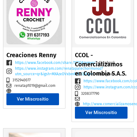
Creaciones Renny
CCOL -
https://www.facebook.com/share/1ETQAJnmvq/
Comercializamos
">Facebook
https://www.instagram.com/renatapalechormunoz?
en Colombia S.A.S.
utm_source=qr&igsh=MXAzeDVxbmR2bTQ4bg==
">Instagram
3152940077
https://www.facebook.com/cco
renatap1019@gmail.com
https://www.instagram.com/cc
3208377790
Ver Miscrositio
http://www.comercializamosen
Ver Miscrositio