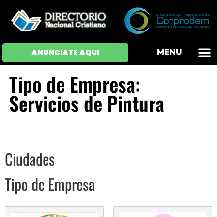
OFERTAS DE EM
HOJAS DE VIDA
INICIAR SESI
ANUNCIATE AQUI
MENU
Tipo de Empresa:
Servicios de Pintura
Ciudades
Tipo de Empresa