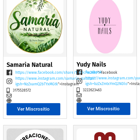
Yudy Nails
Samaria Natural
Facebook
https://www.facebook.com/share/19BDcFw2kk/
">Facebook
https://www.instagram.com/yu
https://www.instagram.com/samaria_natural?
igsh=bzZxZmtxYmQ2NDlo
">Inst
igsh=NzZxamQ2bTYxMGtk
">Instagram
3222623463
3175528572
Ver Miscrositio
Ver Miscrositio