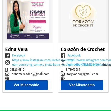
Edna Vera
Corazón de Crochet
Facebook
Facebook
https://www.instagram.com/invites/contact/?
https://www.instagram.com/co
utm_source=ig_contact_invite&utm_medium=copy_link&utm_content=2e
igsh=M2t1NTBscTE4MWhi
">Insta
3132616310
3173013681
ednamercadeo@gmail.com
foryyoana@gmail.com
Ver Miscrositio
Ver Miscrositio