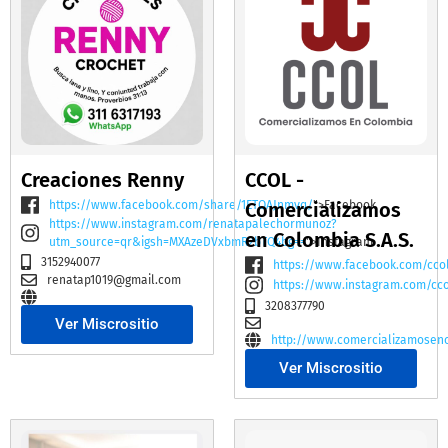
Creaciones Renny
CCOL -
https://www.facebook.com/share/1ETQAJnmvq/
Comercializamos
">Facebook
https://www.instagram.com/renatapalechormunoz?
en Colombia S.A.S.
utm_source=qr&igsh=MXAzeDVxbmR2bTQ4bg==
">Instagram
3152940077
https://www.facebook.com/cco
renatap1019@gmail.com
https://www.instagram.com/cc
3208377790
Ver Miscrositio
http://www.comercializamosen
Ver Miscrositio