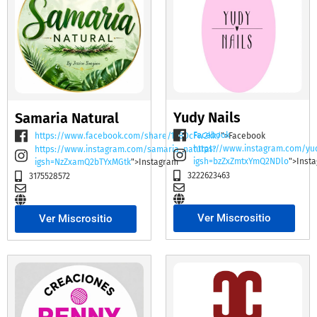
Yudy Nails
Samaria Natural
Facebook
https://www.facebook.com/share/19BDcFw2kk/
">Facebook
https://www.instagram.com/yu
https://www.instagram.com/samaria_natural?
igsh=bzZxZmtxYmQ2NDlo
">Inst
igsh=NzZxamQ2bTYxMGtk
">Instagram
3222623463
3175528572
Ver Miscrositio
Ver Miscrositio