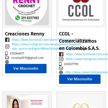
Creaciones Renny
CCOL -
https://www.facebook.com/share/1ETQAJnmvq/
Comercializamos
">Facebook
https://www.instagram.com/renatapalechormunoz?
en Colombia S.A.S.
utm_source=qr&igsh=MXAzeDVxbmR2bTQ4bg==
">Instagram
3152940077
https://www.facebook.com/cco
renatap1019@gmail.com
https://www.instagram.com/cc
3208377790
Ver Miscrositio
http://www.comercializamosen
Ver Miscrositio