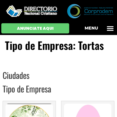
OFERTAS DE EM
HOJAS DE VIDA
INICIAR SESI
ANUNCIATE AQUI
MENU
Tipo de Empresa: Tortas
Ciudades
Tipo de Empresa