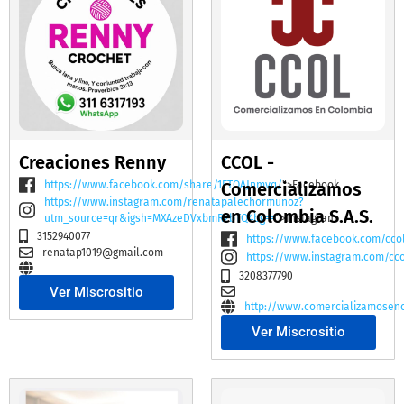
Creaciones Renny
CCOL -
https://www.facebook.com/share/1ETQAJnmvq/
Comercializamos
">Facebook
https://www.instagram.com/renatapalechormunoz?
en Colombia S.A.S.
utm_source=qr&igsh=MXAzeDVxbmR2bTQ4bg==
">Instagram
3152940077
https://www.facebook.com/cco
renatap1019@gmail.com
https://www.instagram.com/cc
3208377790
Ver Miscrositio
http://www.comercializamosen
Ver Miscrositio