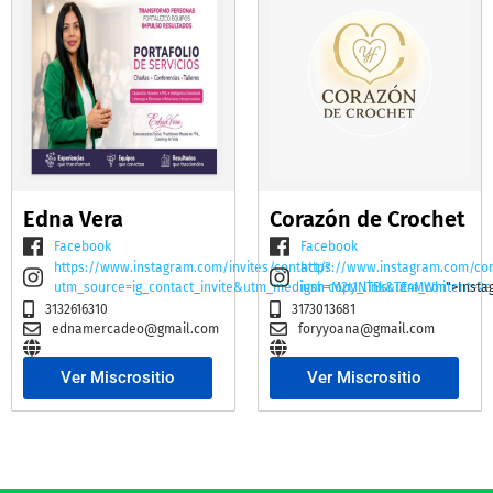
Edna Vera
Corazón de Crochet
Facebook
Facebook
https://www.instagram.com/invites/contact/?
https://www.instagram.com/co
utm_source=ig_contact_invite&utm_medium=copy_link&utm_content=2e
igsh=M2t1NTBscTE4MWhi
">Insta
3132616310
3173013681
ednamercadeo@gmail.com
foryyoana@gmail.com
Ver Miscrositio
Ver Miscrositio