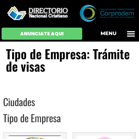
OFERTAS DE EM
HOJAS DE VIDA
INICIAR SESI
ANUNCIATE AQUI
MENU
Tipo de Empresa: Trámite
de visas
Ciudades
Tipo de Empresa