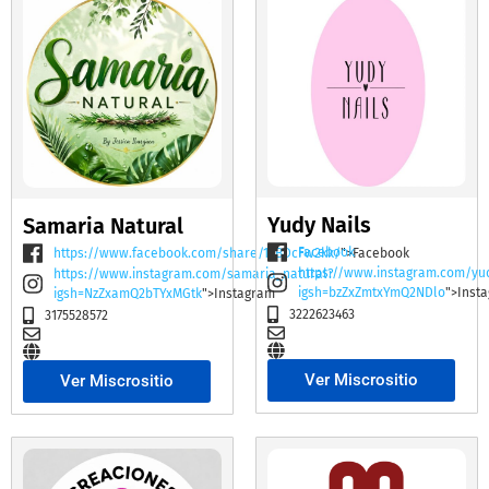
Yudy Nails
Samaria Natural
Facebook
https://www.facebook.com/share/19BDcFw2kk/
">Facebook
https://www.instagram.com/yu
https://www.instagram.com/samaria_natural?
igsh=bzZxZmtxYmQ2NDlo
">Inst
igsh=NzZxamQ2bTYxMGtk
">Instagram
3222623463
3175528572
Ver Miscrositio
Ver Miscrositio