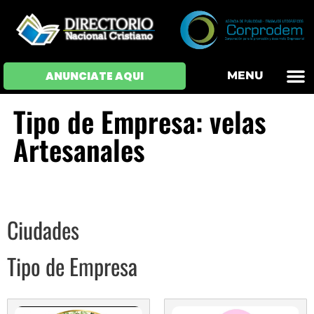
OFERTAS DE EM
HOJAS DE VIDA
INICIAR SESI
ANUNCIATE AQUI
MENU
Tipo de Empresa: velas
Artesanales
Ciudades
Tipo de Empresa