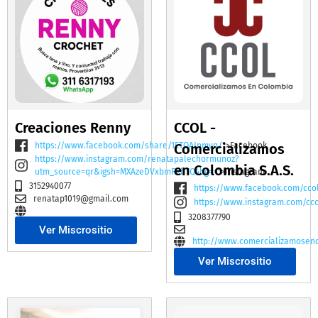
Creaciones Renny
CCOL -
https://www.facebook.com/share/1ETQAJnmvq/
Comercializamos
">Facebook
https://www.instagram.com/renatapalechormunoz?
en Colombia S.A.S.
utm_source=qr&igsh=MXAzeDVxbmR2bTQ4bg==
">Instagram
3152940077
https://www.facebook.com/cco
renatap1019@gmail.com
https://www.instagram.com/cc
3208377790
Ver Miscrositio
http://www.comercializamosen
Ver Miscrositio