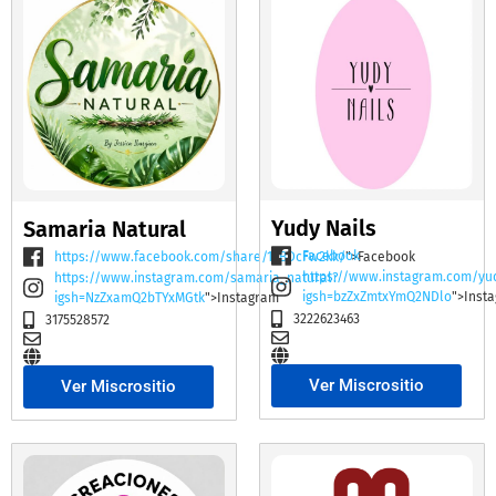
Yudy Nails
Samaria Natural
Facebook
https://www.facebook.com/share/19BDcFw2kk/
">Facebook
https://www.instagram.com/yu
https://www.instagram.com/samaria_natural?
igsh=bzZxZmtxYmQ2NDlo
">Inst
igsh=NzZxamQ2bTYxMGtk
">Instagram
3222623463
3175528572
Ver Miscrositio
Ver Miscrositio