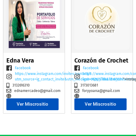
Edna Vera
Corazón de Crochet
Facebook
Facebook
https://www.instagram.com/invites/contact/?
https://www.instagram.com/co
utm_source=ig_contact_invite&utm_medium=copy_link&utm_content=2e
igsh=M2t1NTBscTE4MWhi
">Insta
3132616310
3173013681
ednamercadeo@gmail.com
foryyoana@gmail.com
Ver Miscrositio
Ver Miscrositio