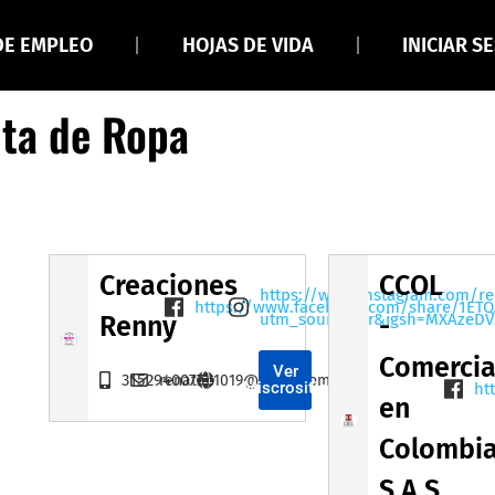
DE EMPLEO
HOJAS DE VIDA
INICIAR S
nta de Ropa
Creaciones
CCOL
https://www.instagram.com/r
https://www.facebook.com/share/1ET
utm_source=qr&igsh=MXAzeD
Renny
-
Comercia
Ver
3152940077
renatap1019@gmail.com
Miscrositio
ht
en
Colombi
S.A.S.