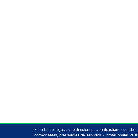
El portal de negocios de directorionacionalcristiano.com de 
comerciantes, prestadores de servicios y profesionales c