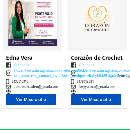
Edna Vera
Corazón de Crochet
Facebook
Facebook
https://www.instagram.com/invites/contact/?
https://www.instagram.com/co
utm_source=ig_contact_invite&utm_medium=copy_link&utm_content=2e
igsh=M2t1NTBscTE4MWhi
">Insta
3132616310
3173013681
ednamercadeo@gmail.com
foryyoana@gmail.com
Ver Miscrositio
Ver Miscrositio