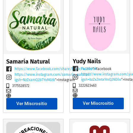
Yudy Nails
Samaria Natural
Facebook
https://www.facebook.com/share/19BDcFw2kk/
">Facebook
https://www.instagram.com/yu
https://www.instagram.com/samaria_natural?
igsh=bzZxZmtxYmQ2NDlo
">Inst
igsh=NzZxamQ2bTYxMGtk
">Instagram
3222623463
3175528572
Ver Miscrositio
Ver Miscrositio