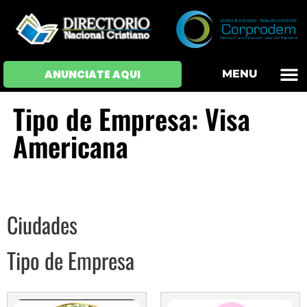
OFERTAS DE EM
HOJAS DE VIDA
INICIAR SESI
ANUNCIATE AQUI
MENU
Tipo de Empresa: Visa
Americana
Ciudades
Tipo de Empresa