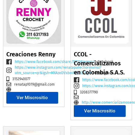
Creaciones Renny
CCOL -
https://www.facebook.com/share/1ETQAJnmvq/
Comercializamos
">Facebook
https://www.instagram.com/renatapalechormunoz?
en Colombia S.A.S.
utm_source=qr&igsh=MXAzeDVxbmR2bTQ4bg==
">Instagram
3152940077
https://www.facebook.com/cco
renatap1019@gmail.com
https://www.instagram.com/cc
3208377790
Ver Miscrositio
http://www.comercializamosen
Ver Miscrositio